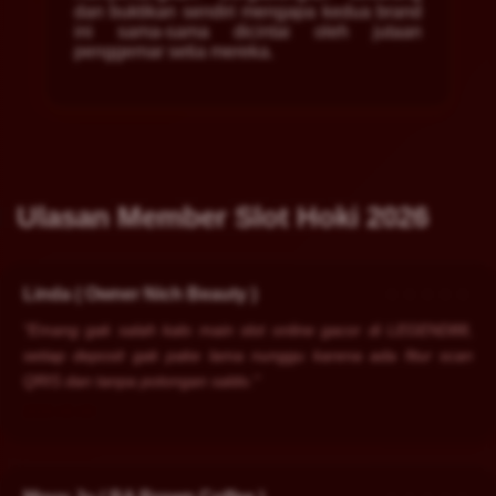
dan buktikan sendiri mengapa kedua brand
ini sama-sama dicintai oleh jutaan
penggemar setia mereka.
Ulasan Member Slot Hoki 2026
Linda ( Owner Nich Beauty )
★★★★★
"Emang gak salah kalo main slot online gacor di LEGEND88,
setiap deposit gak pake lama nunggu karena ada fitur scan
QRIS dan tanpa potongan saldo."
2026-06-08