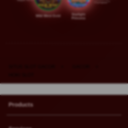
Olympus™
Starlight
Wild West Gold
Princess
SITUS SLOT GACOR
>
GACOR
>
HOKI SLOT
Buka
Footer Navigation
Products
Buka