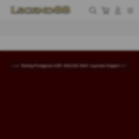
Skip
to
Cari
Troli
Login
Navigation
content
Buka Info Lebih Lanjut
ngguna 4.8/5
828.218 Aktif
Layanan Support 24 Jam Non-Stop