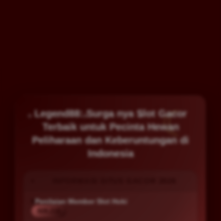
Legend88: Surga nya Slot Gacor
Terbaik untuk Pecinta Hewan
Peliharaan dan Keberuntungan di
Indonesia
INFORMASI SITUS GACOR 2026
Penilaian Member Slot Hoki
828.218