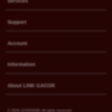
Services
Buka
Support
Buka
Account
Buka
Information
Buka
About LINK GACOR
© 2026 LEGEND88. All rights reserved.