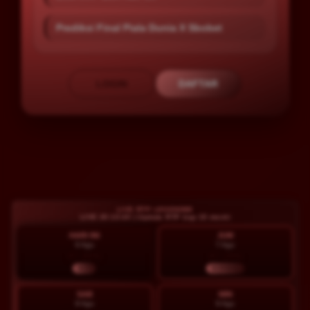
Prediksi Final Piala Dunia X Sbobet
LOGIN
DAFTAR
Layer Popup Close
LIVE RTP LEGEND88
LIVE 20:10:42 | Update RTP tiap 15 menit
HARI INI
JUM
6 Agu
7 Agu
97.90%
87.29%
HOT
NORMAL
SAB
MIN
8 Agu
9 Agu