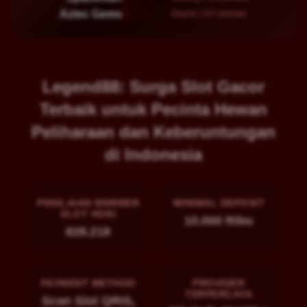
Aztec Gems
61%
Depok | 227 pemain
Legend88: Surga Slot Gacor
Terbaik untuk Pecinta Hewan
Peliharaan dan Keberuntungan
di Indonesia
PENILAIAN MEMBER
MINIMAL DEPOSIT
SLOT HOKI
10.000 Ribu
828.218
PAYMENT METHOD
PROVIDER
TERPERCAYA
Scan Slot QRIS,