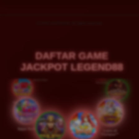
© 2026 LEGEND88. All rights reserved.
DAFTAR GAME
JACKPOT LEGEND88
Wild Bounty
Showdown
Mahjong Ways
Wild Bandito
Sweet Bonanza
Captain's
Bounty
Sugar Rush
Gates of
Olympus™