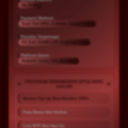
Rp 10.000
Payment Method
Scan Slot QRIS, E-Wallet, Transfer Bank
Provider Terpercaya
PG Soft, Slot88 x PP, Pragmatic Play
Platform Gacor
Android, Linux, IOS, Windows
PROGRAM PENAWARAN SITUS HOKI
GACOR
Bonus Top-up New Member 100%
Free Demo Slot Online
Live RTP Slot Hari Ini