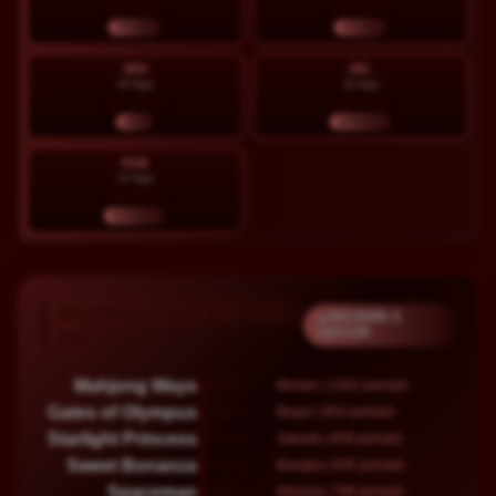
94.24%
92.18%
STABIL
STABIL
SEN
SEL
10 Agu
11 Agu
97.15%
86.98%
HOT
NORMAL
RAB
12 Agu
86.69%
NORMAL
Bocoran Pola RTP Hari
● MAXWIN X
GACOR
Ini
Mahjong Ways
85%
Medan | 1262 pemain
Gates of Olympus
86%
Bogor | 953 pemain
Starlight Princess
60%
Jakarta | 858 pemain
Sweet Bonanza
71%
Bangka | 835 pemain
Spaceman
66%
Malang | 796 pemain