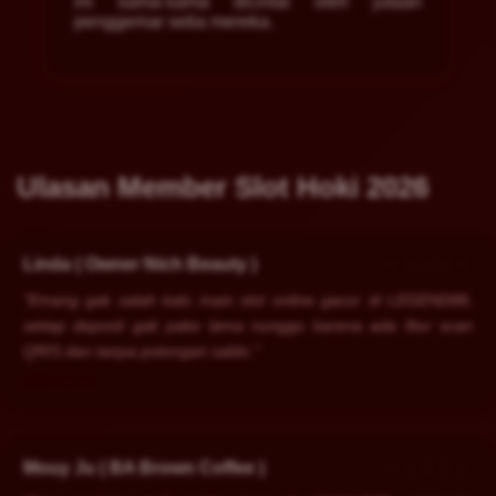
ini sama-sama dicintai oleh jutaan
penggemar setia mereka.
Ulasan Member Slot Hoki 2026
Linda ( Owner Nich Beauty )
★★★★★
"Emang gak salah kalo main slot online gacor di LEGEND88,
setiap deposit gak pake lama nunggu karena ada fitur scan
QRIS dan tanpa potongan saldo."
2026-06-08
Mouy Ju ( BA Brown Coffee )
★★★★★