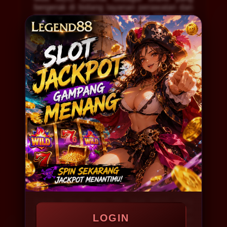
bergerak di bidang layanan perawatan dan
produk untuk hewan peliharaan, khususnya
anjing, menawarkan berbagai produk
berkualitas tinggi yang penuh kasih sayang
untuk sahabat berbulu Anda. Sementara itu,
Legend88
hadir sebagai platform slot
terpercaya yang menyediakan pengalaman
bermain slot gacor terbaik bagi para
penggemarnya di seluruh Indonesia.
Keduanya memiliki semangat yang sama
dalam memberikan pelayanan terbaik
kepada pelanggan setia mereka.
Raih Slot Jackpot
Bersama Legend88 dan
Semangat Kiss My Mutt
MDG
Sama seperti Kiss My Mutt MDG yang
berkomitmen memberikan produk unggulan
LOGIN
tanpa kompromi demi kebahagiaan