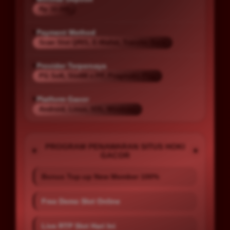
Rp 10.000
Payment Method
Scan Slot QRIS, E-Wallet, Transfer Bank
Provider Terpercaya
PG Soft, Slot88 x PP, Pragmatic Play
Platform Gacor
Android, Linux, IOS, Windows
PROGRAM PENAWARAN SITUS HOKI
GACOR
Bonus Top-up New Member 100%
Free Demo Slot Online
Live RTP Slot Hari Ini