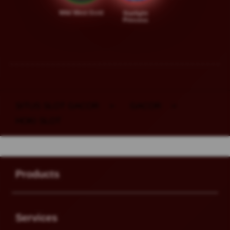
Wild West Gold
Starlight
Princess
SITUS SLOT GACOR
>
GACOR
>
HOKI SLOT
Buka
Footer Navigation
Products
Buka
Services