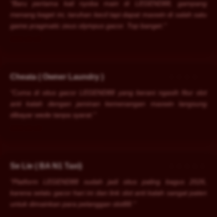
"Baru pertama kali nyoba main di LEGEND88, gampang
menang baget ini, taruhan kecil tapi dapat maxwin di salah satu
game pragmatic zeus olympus gacor. Top banget."
2026-06-12
Cheata ( Owner Laundry )
★★★★☆
"Cuma di situs gacor LEGEND88 yang berani ngasih fitur slot
anti kalah dengan jaminan kemenangan maxwin langsung
dibayar wede tanpa syarat."
2026-06-18
Se Lie ( BA N1 Taxi)
★★★★★
"Platform LEGEND88 sudah jadi situs paling bagus 2026,
karena selalu gacor hari ini dan link slot anti kalah sangat paten
untuk dimainkan para pelanggan slot88."