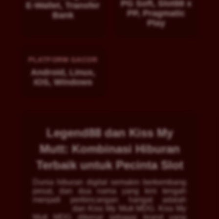
PG Soft, Slot88 x
E-Wallet, Transfer
PP, Pragmatic
Bank
Play
PLATFORM GACOR
Android, Linux,
IOS, Windows
Legend88 dan Kiss My
Mutt: Kombinasi Hiburan
Terbaik untuk Pecinta Slot
Dunia hiburan digital semakin berkembang
pesat, dan dua nama yang kini tengah
menjadi perbincangan hangat adalah
Legend88
dan Kiss My Mutt MDG. Kiss My
Mutt MDG dikenal sebagai brand yang