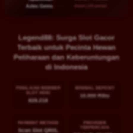
Aztec Gems
64%
Depok | 225 pemain
Legend88: Surga Slot Gacor
Terbaik untuk Pecinta Hewan
Peliharaan dan Keberuntungan
di Indonesia
PENILAIAN MEMBER
MINIMAL DEPOSIT
SLOT HOKI
10.000 Ribu
828.218
PAYMENT METHOD
PROVIDER
TERPERCAYA
Scan Slot QRIS,