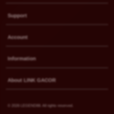
Buka
Support
Buka
Account
Buka
Information
Buka
About LINK GACOR
© 2026 LEGEND88. All rights reserved.