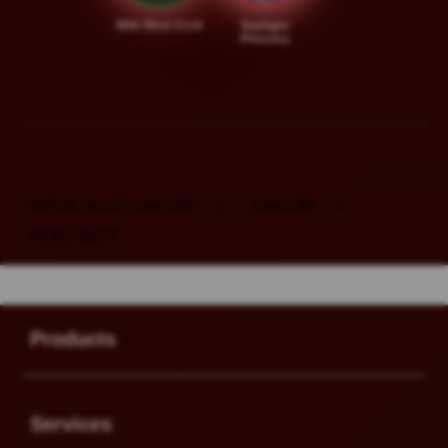
Wild West Gold
Starlight
Princess
SITUS SLOT GACOR
>
GACOR
>
HOKI SLOT
Buka
Footer Navigation
Products
Buka
Services