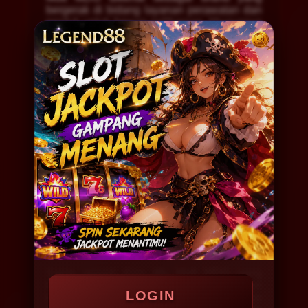
bergerak di bidang layanan perawatan dan
produk untuk hewan peliharaan, khususnya
anjing, menawarkan berbagai produk
berkualitas tinggi yang penuh kasih sayang
untuk sahabat berbulu Anda. Sementara itu,
Legend88
hadir sebagai platform slot
terpercaya yang menyediakan pengalaman
bermain slot gacor terbaik bagi para
penggemarnya di seluruh Indonesia.
Keduanya memiliki semangat yang sama
dalam memberikan pelayanan terbaik
kepada pelanggan setia mereka.
Raih Slot Jackpot
Bersama Legend88 dan
Semangat Kiss My Mutt
MDG
Sama seperti Kiss My Mutt MDG yang
berkomitmen memberikan produk unggulan
LOGIN
tanpa kompromi demi kebahagiaan