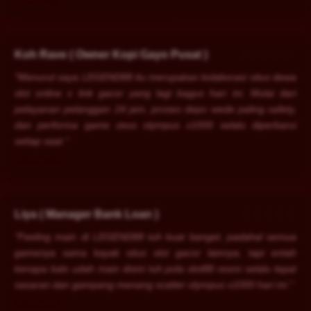
2026-06-22
Koh Rave ( Owner Kopi Gayo Pusat )
★★★★★
"Menurut saya LEGEND88 itu merupakan kolaborasi situs dewa
slot online x link gacor yang lagi bagus hari ini. Mulai dari
pelayanan pelanggan 24 jam, proses depo wede paling safety,
dan performa game zeus olympus x1000 selalu diperbarui
setiap saat."
2026-06-25
Liya ( Manager Bank Loan )
★★★★★
"Feeling main di LEGEND88 tuh kuat banget, padahal semua
gamenya sama kayak situs slot gacor lainnya, tapi entah
kenapa kalo udah main disini tuh pola slot88 resmi selalu tepat
sasaran dan gampang menang scatter olympus x1000 hari ini."
2026-06-30