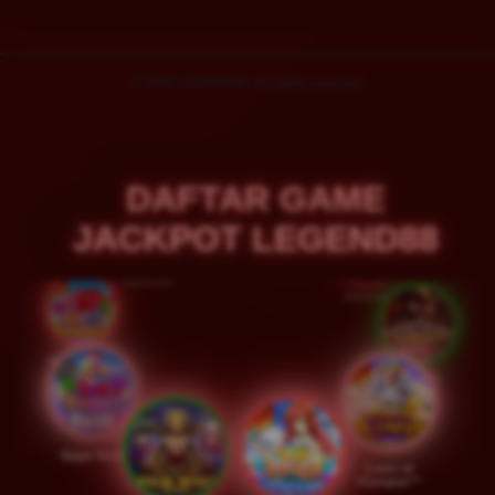
© 2026 LEGEND88. All rights reserved.
DAFTAR GAME
JACKPOT LEGEND88
Wild Bounty
Showdown
Mahjong Ways
Wild Bandito
Sweet Bonanza
Captain's
Bounty
Sugar Rush
Gates of
Olympus™