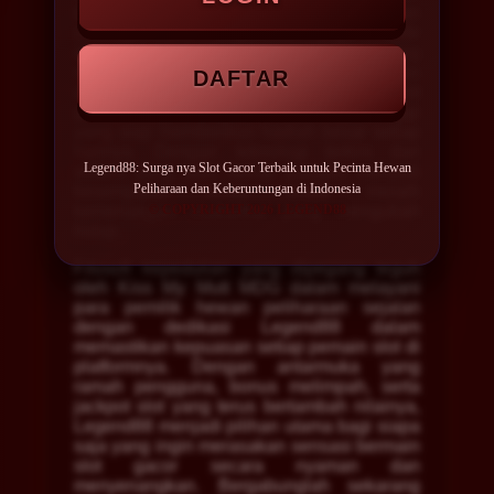
tanpa kompromi demi kebahagiaan
pelanggannya, Legend88 juga hadir
dengan koleksi permainan slot jackpot yang
menggiurkan dan tidak tertandingi. Pemain
DAFTAR
dapat menikmati ratusan pilihan mesin slot
gacor dengan tingkat kemenangan tinggi
yang siap memberikan hadiah besar setiap
harinya. Dengan teknologi terkini dan
Legend88: Surga nya Slot Gacor Terbaik untuk Pecinta Hewan
sistem yang adil, setiap putaran menjadi
Peliharaan dan Keberuntungan di Indonesia
kesempatan emas untuk meraih
© COPYRIGHT 2026 LEGEND88
kemenangan maksimal yang mengubah
hidup.
Filosofi kepedulian yang dipegang teguh
oleh Kiss My Mutt MDG dalam melayani
para pemilik hewan peliharaan sejalan
dengan dedikasi Legend88 dalam
memastikan kepuasan setiap pemain slot di
platformnya. Dengan antarmuka yang
ramah pengguna, bonus melimpah, serta
jackpot slot yang terus bertambah nilainya,
Legend88 menjadi pilihan utama bagi siapa
saja yang ingin merasakan sensasi bermain
slot gacor secara nyaman dan
menyenangkan. Bergabunglah sekarang