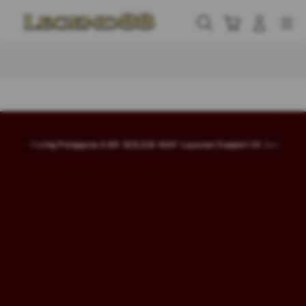
Skip
to
Cari
Troli
Login
Navigation
content
Buka Info Lebih Lanjut
engguna 4.8/5
828.218 Aktif
Layanan Support 24 Jam Non-Stop