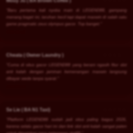
Mouy Ju ( BA Brown Coffee )
★★★★★
"Baru pertama kali nyoba main di LEGEND88, gampang
menang baget ini, taruhan kecil tapi dapat maxwin di salah satu
game pragmatic zeus olympus gacor. Top banget."
2026-06-12
Cheata ( Owner Laundry )
★★★★☆
"Cuma di situs gacor LEGEND88 yang berani ngasih fitur slot
anti kalah dengan jaminan kemenangan maxwin langsung
dibayar wede tanpa syarat."
2026-06-18
Se Lie ( BA N1 Taxi)
★★★★★
"Platform LEGEND88 sudah jadi situs paling bagus 2026,
karena selalu gacor hari ini dan link slot anti kalah sangat paten
untuk dimainkan para pelanggan slot88."