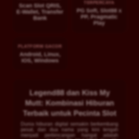
TERPERCAYA
Scan Slot QRIS,
PG Soft, Slot88 x
E-Wallet, Transfer
PP, Pragmatic
Bank
Play
PLATFORM GACOR
Android, Linux,
IOS, Windows
Legend88 dan Kiss My
Mutt: Kombinasi Hiburan
Terbaik untuk Pecinta Slot
Dunia hiburan digital semakin berkembang
pesat, dan dua nama yang kini tengah
menjadi perbincangan hangat adalah