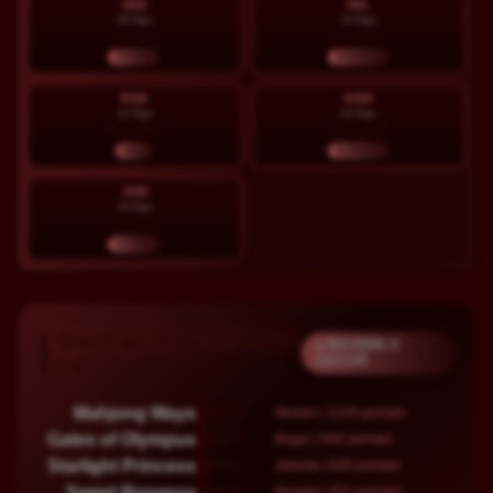
SEN
SEL
10 Agu
11 Agu
94.92%
87.69%
STABIL
NORMAL
RAB
KAM
12 Agu
13 Agu
97.05%
89.24%
HOT
NORMAL
JUM
14 Agu
91.47%
STABIL
Bocoran Pola RTP Hari
● MAXWIN X
GACOR
Ini
Mahjong Ways
90%
Medan | 1228 pemain
Gates of Olympus
94%
Bogor | 946 pemain
Starlight Princess
99%
Jakarta | 839 pemain
Sweet Bonanza
96%
Bangka | 811 pemain