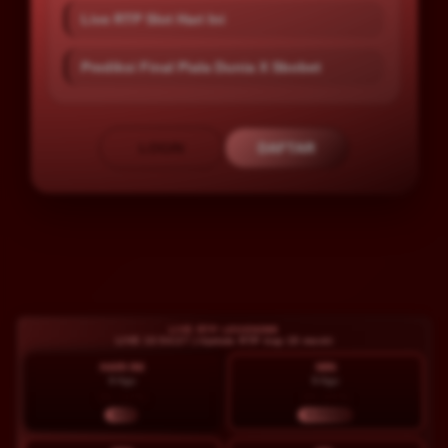
Live RTP Slot Hari Ini
Prediksi Final Piala Dunia X Sbobet
LOGIN
DAFTAR
Layer Popup Close
LIVE RTP LEGEND88
LIVE 13:54:29 | Update RTP tiap 15 menit
HARI INI
MIN
8 Agu
9 Agu
96.32%
89.00%
HOT
NORMAL